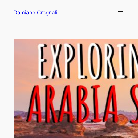
Vai
Damiano Crognali
al
contenuto