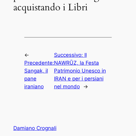
acquistando i Libri
←
Successivo:
Il
Precedente:
NAWRŪZ, la Festa
Sangak, il
Patrimonio Unesco in
pane
IRAN e per i persiani
iraniano
nel mondo
→
Damiano Crognali