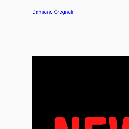
Vai
Damiano Crognali
al
contenuto