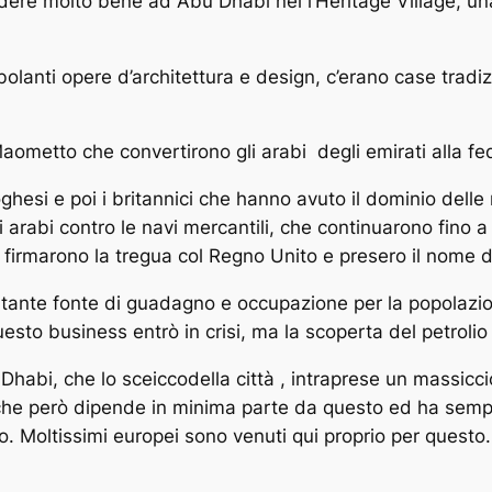
ere molto bene ad Abu Dhabi nel l’Heritage Village, una r
rabolanti opere d’architettura e design, c’erano case tradiz
 Maometto che convertirono gli arabi
degli
emirati
alla fe
oghesi e poi i
britannici
che hanno avuto il dominio delle 
ati arabi contro le navi mercantili, che continuarono fino 
i firmarono la tregua col Regno Unito e presero il nome d
tante fonte di guadagno e occupazione per la popolazion
esto business entrò in crisi, ma la scoperta del petroli
u Dhabi, che lo sceiccodella città , intraprese un massic
, che però dipende in minima parte da questo ed ha sem
mo. Moltissimi europei sono venuti qui proprio per questo.