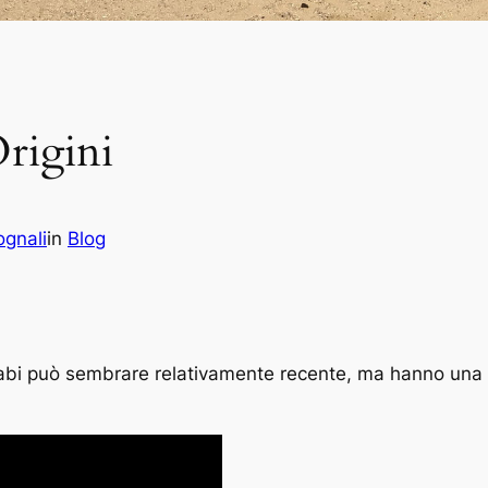
Origini
gnali
in
Blog
habi può sembrare relativamente recente, ma hanno una s