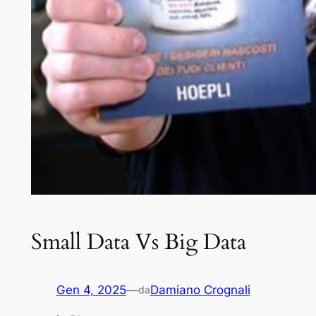
Small Data Vs Big Data
Gen 4, 2025
—
Damiano Crognali
da