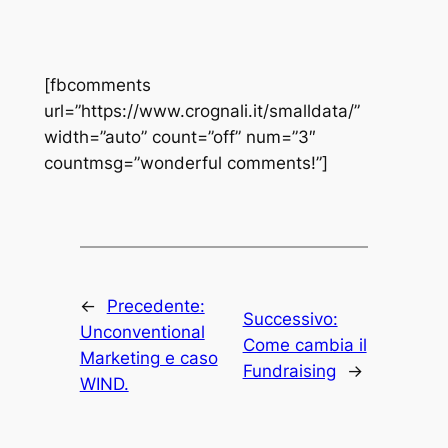
[fbcomments
url=”https://www.crognali.it/smalldata/”
width=”auto” count=”off” num=”3″
countmsg=”wonderful comments!”]
←
Precedente:
Successivo:
Unconventional
Come cambia il
Marketing e caso
Fundraising
→
WIND.