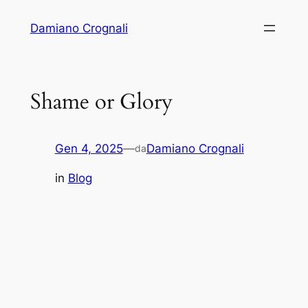
Vai
Damiano Crognali
al
contenuto
Shame or Glory
Gen 4, 2025
—
Damiano Crognali
da
in
Blog