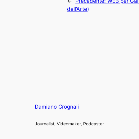
←
Precedente:
WEB per Galle
dell’Arte)
Damiano Crognali
Journalist, Videomaker, Podcaster