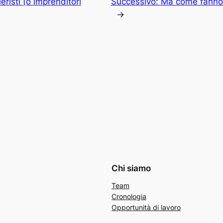
risti (o imprenditori
Successivo:
Ma come fanno i
→
Chi siamo
Team
Cronologia
Opportunità di lavoro