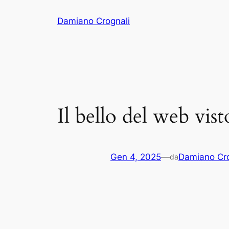
Vai
Damiano Crognali
al
contenuto
Il bello del web v
Gen 4, 2025
—
Damiano Cro
da