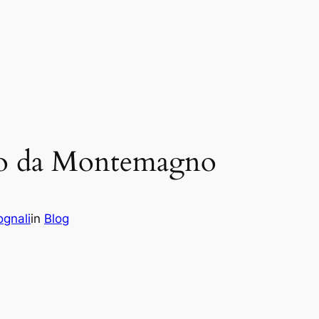
isto da Montemagno
gnali
in
Blog