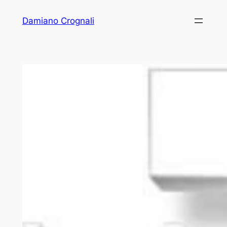
Vai
Damiano Crognali
al
contenuto