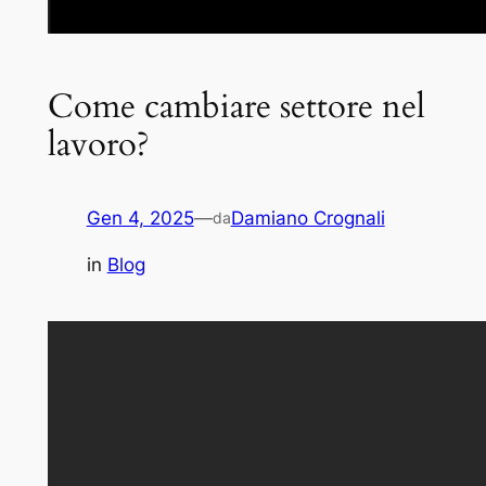
Come cambiare settore nel
lavoro?
Gen 4, 2025
—
Damiano Crognali
da
in
Blog