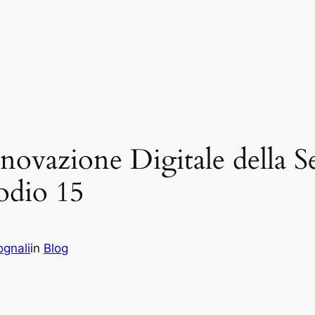
nnovazione Digitale della 
sodio 15
gnali
in
Blog