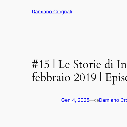
Vai
Damiano Crognali
al
contenuto
#15 | Le Storie di I
febbraio 2019 | Epi
Gen 4, 2025
—
Damiano Cro
da