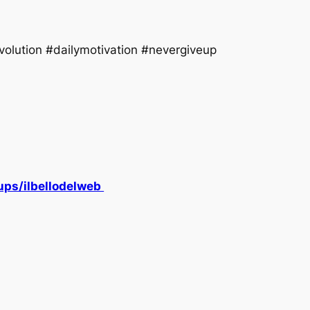
volution #dailymotivation #nevergiveup
ps/ilbellodelweb