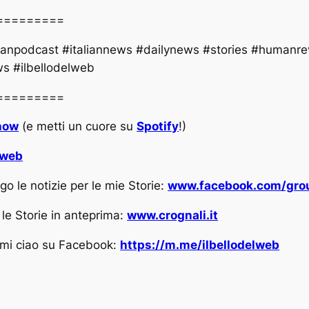
=========
talianpodcast #italiannews #dailynews #stories #humanre
ews #ilbellodelweb
=========
show
(e metti un cuore su
Spotify
!)
lweb
go le notizie per le mie Storie:
www.facebook.com/grou
e le Storie in anteprima:
www.crognali.it
mmi ciao su Facebook:
https://m.me/ilbellodelweb