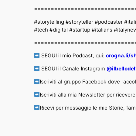
==============================
#storytelling #storyteller #podcaster #i
#tech #digital #startup #italians #italyn
==============================
SEGUI il mio Podcast, qui:
crogna.li/
SEGUI il Canale Instagram
@ilbellode
Iscriviti al gruppo Facebook dove raccol
Iscriviti alla mia Newsletter per ricever
Ricevi per messaggio le mie Storie, fa